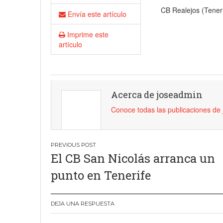
CB Realejos (Tener
18 junio, 2023
Nicolás
Envía este artículo
Imprime este
artículo
Acerca de joseadmin
Conoce todas las publicaciones de
Navegación
El CB San Nicolás arranca un
de
punto en Tenerife
entradas
DEJA UNA RESPUESTA