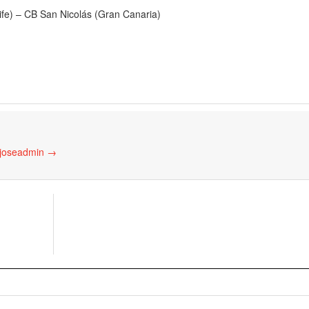
ife) – CB San Nicolás (Gran Canaria)
 joseadmin
→