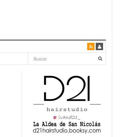
dad con
canario
enso»
San