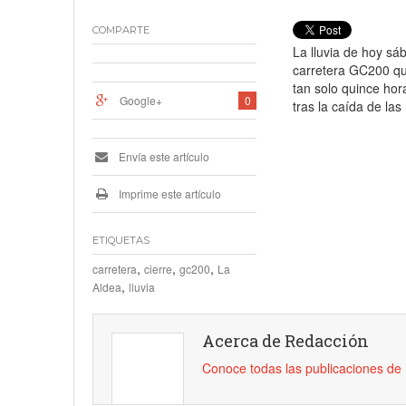
COMPARTE
La lluvia de hoy sá
carretera GC200 qu
tan solo quince ho
Google+
0
tras la caída de las
Envía este artículo
Imprime este artículo
ETIQUETAS
,
,
,
carretera
cierre
gc200
La
,
Aldea
lluvia
Acerca de Redacción
Conoce todas las publicaciones d