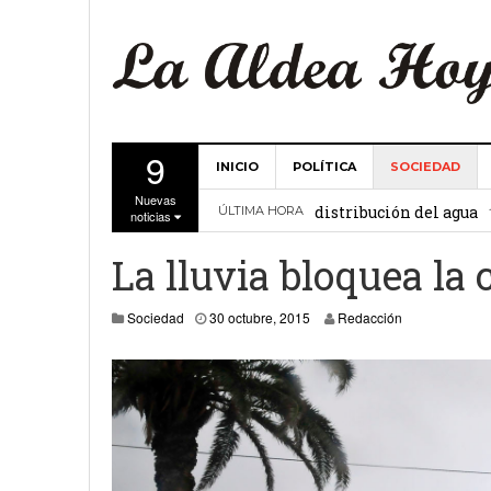
9
INICIO
POLÍTICA
SOCIEDAD
La Comunidad de Regant
Nuevas
distribución del agua
ÚLTIMA HORA
noticias
El Ayuntamiento de La 
La lluvia bloquea la 
27 febrero, 2
Valencia
2 noviembre, 2015
Sociedad
30 octubre, 2015
Redacción
Gobierno de Canarias y
15 febrero, 2024
La Comunidad de Regant
19 diciembre, 2023
Víctor Hernández (PP)