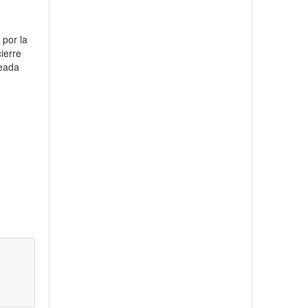
 por la
ierre
ueada