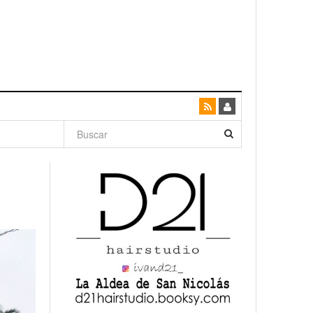
dad con
canario
enso»
San