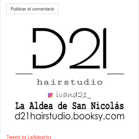
Tweets by LaAldeaHoy