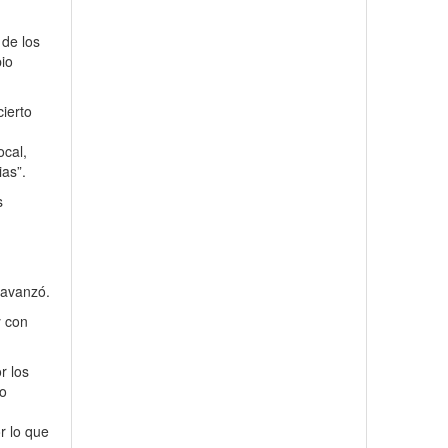
 de los
pio
cierto
ocal,
ias”.
s
 avanzó.
y con
r los
to
r lo que