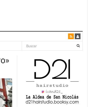
dad con
ro»
canario
enso»
San