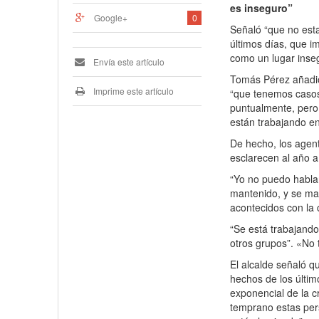
es inseguro”
Google+
0
Señaló “que no est
últimos días, que i
como un lugar insegu
Envía este artículo
Tomás Pérez añadió 
Imprime este artículo
“que tenemos casos 
puntualmente, pero 
están trabajando en
De hecho, los agen
esclarecen al año a 
“Yo no puedo habla
mantenido, y se man
acontecidos con la 
“Se está trabajando 
otros grupos”. «No 
El alcalde señaló q
hechos de los últim
exponencial de la cr
temprano estas per