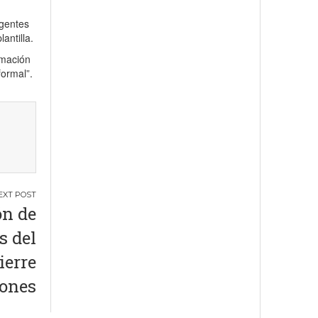
agentes
antilla.
rmación
formal”.
ón de
s del
ierre
lones