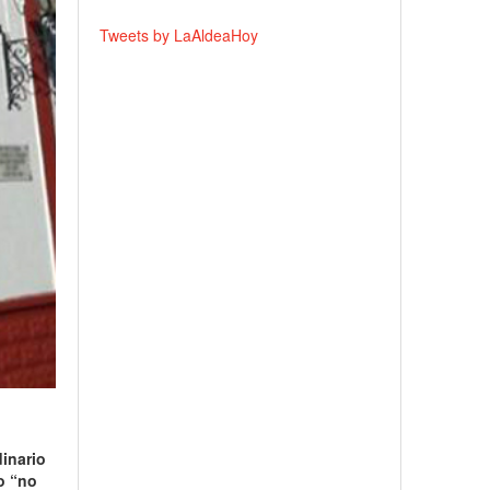
Tweets by LaAldeaHoy
dinario
io “no