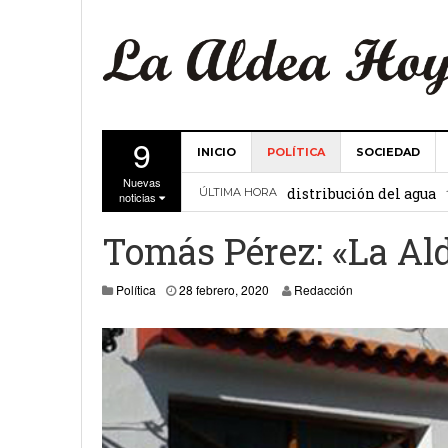
9
INICIO
POLÍTICA
SOCIEDAD
La Comunidad de Regant
Nuevas
distribución del agua
ÚLTIMA HORA
noticias
El Ayuntamiento de La 
Tomás Pérez: «La Al
27 febrero, 2
Valencia
28 febrero, 2020
Política
28 febrero, 2020
Redacción
Gobierno de Canarias y
15 febrero, 2024
La Comunidad de Regant
19 diciembre, 2023
Víctor Hernández (PP)