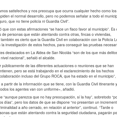
amos satisfechos y nos preocupa que ocurra cualquier hecho como los
mpiden el normal desarrollo, pero no podemos señalar a todo el munici
ro, que no tiene policía ni Guardia Civil”.
que con estas afirmaciones “se hace un flaco favor al municipio”. Es 
de personas que están atentando contra otras, fincas o viviendas,
también es cierto que la Guardia Civil en colaboración con la Policía L
 la investigación de estos hechos, para conseguir las pruebas necesar
tes destacados en La Aldea de San Nicolás “son de los que más delito
nivel nacional”, señaló el alcalde.
r públicamente de las diferentes actuaciones o reuniones que se han
tienen, pero se está trabajando en el esclarecimiento de los hechos
colaboración incluso del Grupo ROCA, que ha estado en el municipio”,
a partir de la información que se tiene, con la Guardia Civil itinerante 
todos los agentes van con uniforme», añadió.
ue “aunque parezca que no hay preocupación, sí la hay”, sobretodo “po
os días”, pero los datos de que se dispone “no presentan un incremen
iminalidad a año cerrado, en relación al anterior”, continuó. “Tarde o
sonas que están atentando contra la seguridad ciudadana, pagarán po