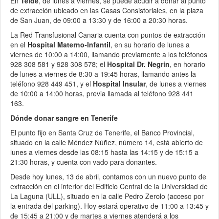
En
Telde
, de lunes a viernes, se puede acudir a donar al punto
de extracción ubicado en las Casas Consistoriales, en la plaza
de San Juan, de 09:00 a 13:30 y de 16:00 a 20:30 horas.
La Red Transfusional Canaria cuenta con puntos de extracción
en el
Hospital Materno-Infantil
, en su horario de lunes a
viernes de 10:00 a 14:00, llamando previamente a los teléfonos
928 308 581 y 928 308 578; el
Hospital Dr. Negrín
, en horario
de lunes a viernes de 8:30 a 19:45 horas, llamando antes la
teléfono 928 449 451, y el
Hospital Insular
, de lunes a viernes
de 10:00 a 14:00 horas, previa llamada al teléfono 928 441
163.
Dónde donar sangre en Tenerife
El punto fijo en Santa Cruz de Tenerife, el Banco Provincial,
situado en la calle Méndez Núñez, número 14, está abierto de
lunes a viernes desde las 08:15 hasta las 14:15 y de 15:15 a
21:30 horas, y cuenta con vado para donantes.
Desde hoy lunes, 13 de abril, contamos con un nuevo punto de
extracción en el interior del Edificio Central de la Universidad de
La Laguna (ULL), situado en la calle Pedro Zerolo (acceso por
la entrada del parking). Hoy estará operativo de 11:00 a 13:45 y
de 15:45 a 21:00 y de martes a viernes atenderá a los