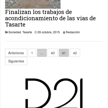
Finalizan los trabajos de
acondicionamiento de las vías de
Tasarte
7 noviembre, 2015
Sociedad
,
Tasarte
26 octubre, 2015
Redacción
Paginación
Anteriores
1
…
40
41
42
de
Siguientes
entradas