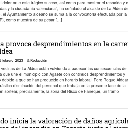
l dolor ante este trágico suceso, así como para mostrar el respaldo y 
as y la ciudadanía valenciana”, ha señalado el alcalde de La Aldea d
o, el Ayuntamiento aldeano se suma a la convocatoria efectuada por la
P), como muestra de su pesar […]
ia provoca desprendimientos en la carre
ldea
10 febrero, 2023
9 febrero, 2023
Redacción
 vecinas de La Aldea están volviendo a padecer las consecuencias de l
ra que une el municipio con Agaete con continuos desprendimientos y
o debido a que se han producido en horario laboral. Foro Roque Aldea
tica disminución del personal que trabaja en la presente fase de la
en sortear, precisamente, la zona del Risco de Faneque, un tramo
ldo inicia la valoración de daños agrícol