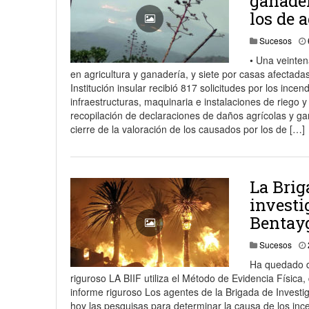
ganader
los de 
Sucesos
• Una veinten
en agricultura y ganadería, y siete por casas afectad
Institución insular recibió 817 solicitudes por los inc
infraestructuras, maquinaria e instalaciones de riego y
recopilación de declaraciones de daños agrícolas y ga
cierre de la valoración de los causados por los de […]
La Brig
investi
Bentay
Sucesos
Ha quedado de
riguroso LA BIIF utiliza el Método de Evidencia Físic
informe riguroso Los agentes de la Brigada de Investig
hoy las pesquisas para determinar la causa de los inc