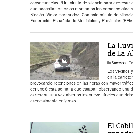
consecuencias. “Un minuto de silencio para expresar e
18 junio, 2023
Nicolás
que necesitan en estos momentos las personas afectad
Nicolás, Víctor Hernández. Con este minuto de silenci
Federación Española de Municipios y Provincias (FEM
La lluv
de La A
Sucesos
Los vecinos y
en la carrete
provocando retenciones en las horas con mayor tráfic
denunció esta semana que estaban observando una drás
carretera, una vez abiertos los nueve túneles que deb
especialmente peligroso.
El Cabi