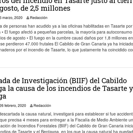
os del incendio en Tasarte justo al cierr
agosto, de 2,5 millones
14 marzo, 2020
6 marzo, 2020
Redacción
a de personas han acudido ya a las oficinas habilitadas en Tasarte po
as • El fuego afectó a pequeñas parcelas, la mayoría para autoconsumo
endios de agosto • El fuego en la cumbre causó daños por 1,8 millones en
 se perdieron 47.000 frutales El Cabildo de Gran Canaria ya ha iniciado
naderos por el incendio de Tasarte, lo que justamente ha coincidido co
ada de Investigación (BIIF) del Cabildo
ga la causa de los incendios de Tasarte y
ga
27 febrero, 2020
26 febrero, 2020
Redacción
scartada la causa natural, investigará para establecer si fue accident
a, que precisa 4 meses para entregar a la Fiscalía de Medio Ambiente u
ación de Incendios Forestales (BIIF) del Cabildo de Gran Canaria inici
endios de Tasarte y el Bentayga, en los que la causa natural ha queda