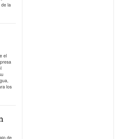
 de la
e el
 presa
l
su
agua,
ra los
n
ajo de