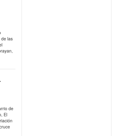
o
 de las
el
brayan,
y
arrio de
, El
riación
 cruce