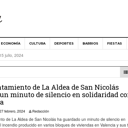
ECONOMÍA
CULTURA
DEPORTES
BARRIOS
FIESTAS
es ‘Aldea de San Nicolás’ implantará la telegestión en la
15 julio, 2024
Aldea de San Nicolás guarda un minuto de silencio en solidari
024
 Ministerio de Agricultura abordan las necesidades del campo 
tamiento de La Aldea de San Nicolás
un minuto de silencio en solidaridad c
ia
es ‘Aldea de San Nicolás’ apuesta por una renovación de «cons
27 febrero, 2024
27 febrero, 2024
Redacción
nto de La Aldea de San Nicolás ha guardado un minuto de silencio en
el incendio producido en varios bloques de viviendas en Valencia y sus 
 toma posesión como alcalde del Ayuntamiento de La Aldea de 