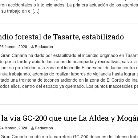
ueron accidentales o intencionados. La primera actuación de los agentes
 su trabajo en el […]
ndio forestal de Tasarte, estabilizado
26 febrero, 2020
26 febrero, 2020
Redacción
 Gran Canaria ha dado por estabilizado el incendio originado en Tasart
 por la tarde y abierto las zonas de acampada y recreativas, salvo la
 por su proximidad a la zona del incendio El personal de lucha contra e
inúa trabajando, además de realizar labores de vigilancia hasta lograr 
ectado una treintena de tocones ardiendo en la zona de El Cortijo de In
dos ellos, dentro del espacio ya quemado. Los puntos inaccesibles pa
 la vía GC-200 que une La Aldea y Mogá
24 febrero, 2020
24 febrero, 2020
Redacción
 Gran Canaria ha abierto la carretera GC-200 después del intenso trab