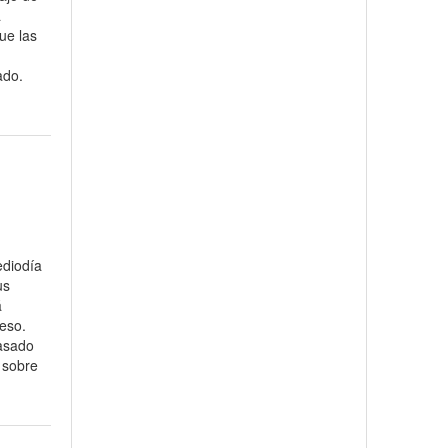
a
ue las
ado.
ediodía
us
á
reso.
pasado
 sobre