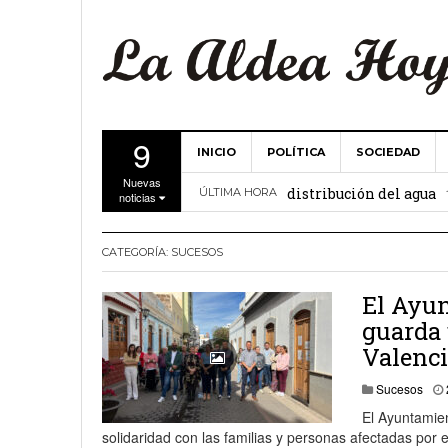
9
INICIO
POLÍTICA
SOCIEDAD
La Comunidad de Regant
Nuevas
distribución del agua
ÚLTIMA HORA
noticias
El Ayuntamiento de La 
CATEGORÍA:
SUCESOS
27 febrero, 2
Valencia
Gobierno de Canarias y
El Ayun
guarda 
15 febrero, 2024
Valenc
La Comunidad de Regant
Sucesos
19 diciembre, 2023
El Ayuntamie
solidaridad con las familias y personas afectadas por 
Víctor Hernández (PP)