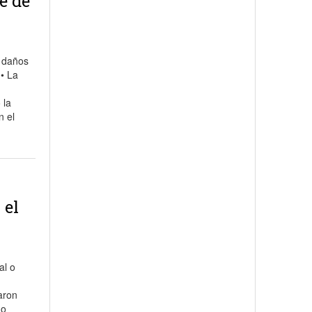
e de
r daños
 • La
 la
n el
 el
al o
n
aron
do