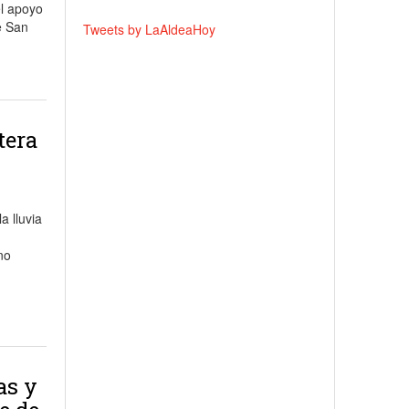
el apoyo
e San
Tweets by LaAldeaHoy
tera
a lluvia
no
as y