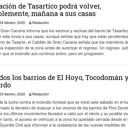
ación de Tasartico podrá volver,
blemente, mañana a sus casas
24 febrero, 2020
24 febrero, 2020
Redacción
 Gran Canaria informa que los vecinos y vecinas del barrio de Tasartic
r este lunes a sus casas, aunque señala que hay que estar pendientes
arrio de Tasarte, el Cabildo de Gran Canaria señala que los miembros d
 inspección de la zona antes de autorizar el regreso. Un regreso, su
que el incendio aún continúa activo, pero sin progresión.
os los barrios de El Hoyo, Tocodomán 
ordo
24 febrero, 2020
23 febrero, 2020
Redacción
de la lucha contra el incendio forestal que se inició este sábado en el b
mado la decisión de evacuar a los vecinos de los barrios de Pino Gordo
os últimos movimientos llevados a cabo por el viento y su posible va
Por tanto, el acceso en vehículo a la zona ha quedado cerrada desde el
 Guardia Civil que informan a la ciudadanía de las nuevas medidas de