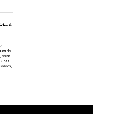
para
La
rios de
, entre
 Cubas,
didades,