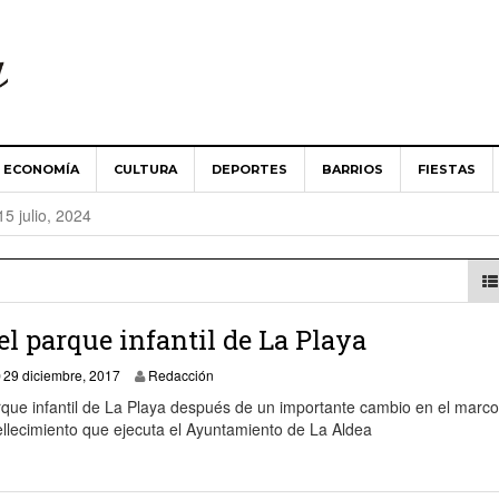
ECONOMÍA
CULTURA
DEPORTES
BARRIOS
FIESTAS
es ‘Aldea de San Nicolás’ implantará la telegestión en la
15 julio, 2024
Aldea de San Nicolás guarda un minuto de silencio en solidari
024
 Ministerio de Agricultura abordan las necesidades del campo 
el parque infantil de La Playa
9 enero, 2018
29 diciembre, 2017
Redacción
que infantil de La Playa después de un importante cambio en el marco
es ‘Aldea de San Nicolás’ apuesta por una renovación de «cons
llecimiento que ejecuta el Ayuntamiento de La Aldea
 toma posesión como alcalde del Ayuntamiento de La Aldea de 