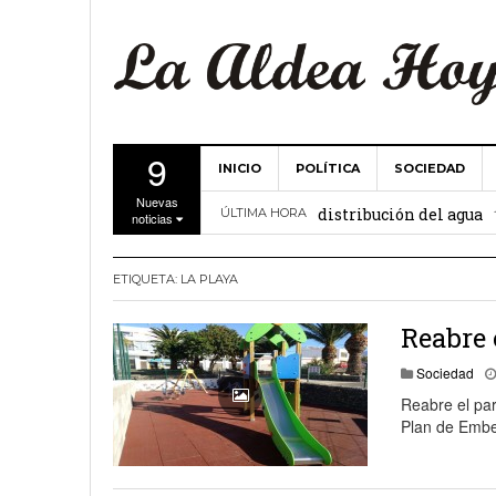
9
INICIO
POLÍTICA
SOCIEDAD
La Comunidad de Regant
Nuevas
distribución del agua
ÚLTIMA HORA
noticias
El Ayuntamiento de La 
ETIQUETA:
LA PLAYA
27 febrero, 2
Valencia
Gobierno de Canarias y
Reabre 
15 febrero, 2024
Sociedad
Reabre el par
La Comunidad de Regant
Plan de Embe
19 diciembre, 2023
Víctor Hernández (PP)