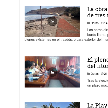
18 junio, 2023
Nicolás
La obra
de tres
Obras
14
Las obras eli
borde litoral
bienes existentes en el trasdós, o cara exterior del m
El plen
del lito
Obras
21
Tras la elecc
un plazo máxi
La Play