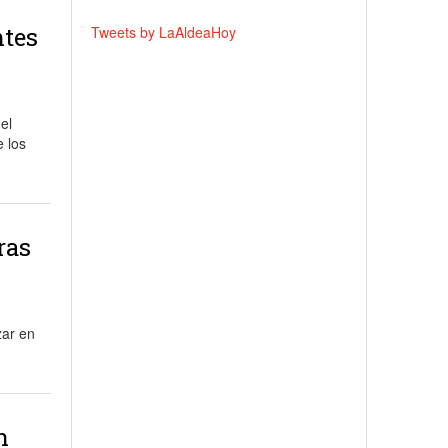
ntes
Tweets by LaAldeaHoy
el
e los
ras
zar en
n