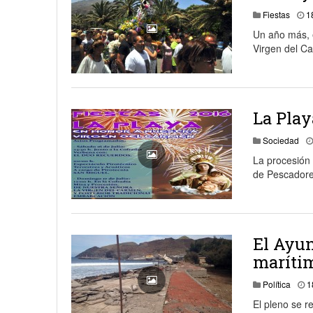
Fiestas
1
Un año más, e
Virgen del C
La Play
Sociedad
La procesión 
de Pescadore
El Ayun
marítim
Política
1
El pleno se r