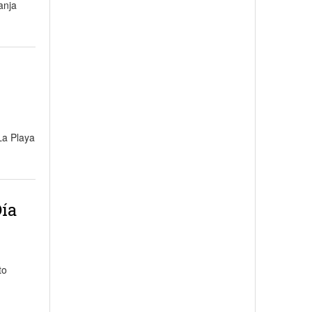
anja
La Playa
Día
to