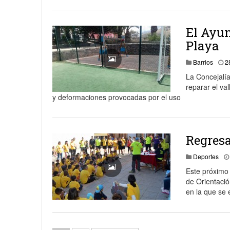
El Ayun
Playa
Barrios
2
La Concejalía
reparar el va
y deformaciones provocadas por el uso
Regresa
Deportes
Este próximo
de Orientaci
en la que se 