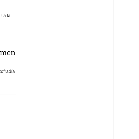
r a la
armen
Cofradía