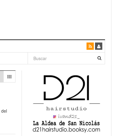
dad con
canario
 del
enso»
San