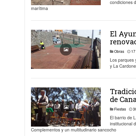
condiciones d
marítima
El Ayu
renovac
Obras
17
Los parques y
y La Cardone
Tradici
de Cana
Fiestas
3
El barrio de 
institucional
Complementos y un multitudinario sancocho