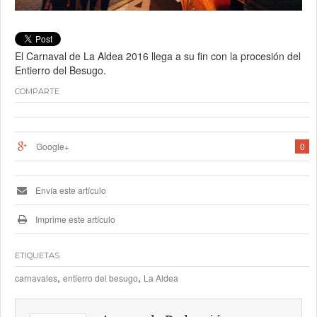
El Carnaval de La Aldea 2016 llega a su fin con la procesión del
Entierro del Besugo.
COMPARTE
Google+
0
Envía este artículo
Imprime este artículo
ETIQUETAS
,
,
carnavales
entierro del besugo
La Aldea