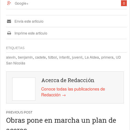
Google+
0
Envía este artículo
Imprime este artículo
ETIQUETAS
,
,
,
,
,
,
,
,
alevín
benjamín
cadete
fútbol
infantil
juvenil
La Aldea
primera
UD
San Nicolás
Acerca de Redacción
Conoce todas las publicaciones de
Redacción
→
Navegación
Obras pone en marcha un plan de
de