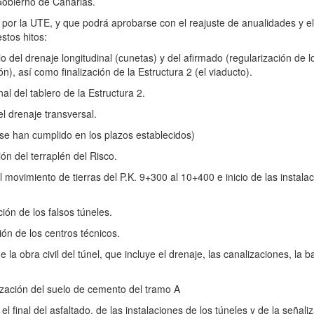
Gobierno de Canarias.
o por la UTE, y que podrá aprobarse con el reajuste de anualidades y e
stos hitos:
o del drenaje longitudinal (cunetas) y del afirmado (regularización de l
), así como finalización de la Estructura 2 (el viaducto).
al del tablero de la Estructura 2.
el drenaje transversal.
se han cumplido en los plazos establecidos)
ción del terraplén del Risco.
l movimiento de tierras del P.K. 9+300 al 10+400 e inicio de las instala
ción de los falsos túneles.
ción de los centros técnicos.
e la obra civil del túnel, que incluye el drenaje, las canalizaciones, la b
ización del suelo de cemento del tramo A
l final del asfaltado, de las instalaciones de los túneles y de la señali