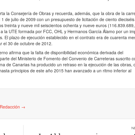
orta la Consejería de Obras y recuerda, además, que la obra de la carr
l 1 de julio de 2009 con un presupuesto de licitación de ciento dieciséis
os treinta y nueve mil seiscientos ochenta y nueve euros (116.839.689
ó a la UTE formada por FCC, OHL y Hermanos García Álamo por un im
. El plazo de ejecución establecido en el contrato era de cuarenta me
ar el 30 de octubre de 2012.
rno afirma que la falta de disponibilidad económica derivada del
parte del Ministerio de Fomento del Convenio de Carreteras suscrito c
 de Canarias ha producido un retraso en la ejecución de las obras, 
asta principios de este año 2015 han avanzado a un ritmo inferior al
e Redacción
→