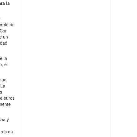
ra la
y
creto de
 Con
e un
idad
e la
, el
 que
 La
es
de euros
lmente
cha y
uros en