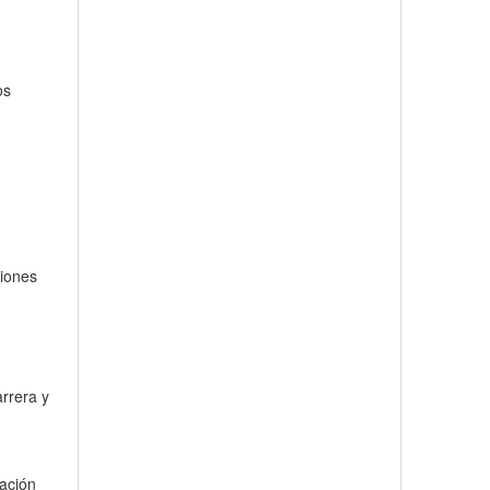
l
os
ciones
arrera y
zación