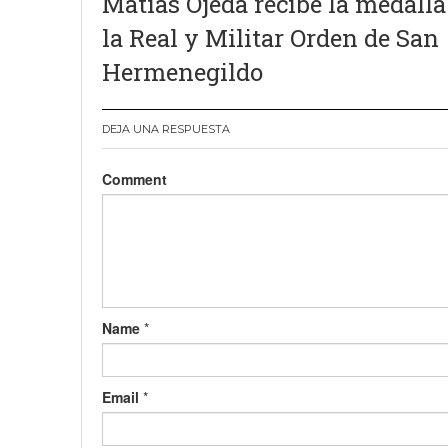
Matías Ojeda recibe la medalla
de
la Real y Militar Orden de San
entradas
Hermenegildo
DEJA UNA RESPUESTA
Comment
Name
*
Email
*