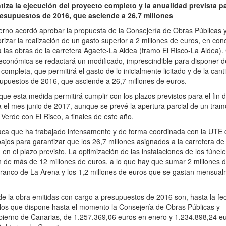
iza la ejecución del proyecto completo y la anualidad prevista pa
presupuestos de 2016, que asciende a 26,7 millones
erno acordó aprobar la propuesta de la Consejería de Obras Públicas 
rizar la realización de un gasto superior a 2 millones de euros, en con
la las obras de la carretera Agaete-La Aldea (tramo El Risco-La Aldea).
 económica se redactará un modificado, imprescindible para disponer d
completa, que permitirá el gasto de lo inicialmente licitado y de la cant
supuestos de 2016, que asciende a 26,7 millones de euros.
que esta medida permitirá cumplir con los plazos previstos para el fin d
 el mes junio de 2017, aunque se prevé la apertura parcial de un tramo
erde con El Risco, a finales de este año.
aca que ha trabajado intensamente y de forma coordinada con la UTE
abajos para garantizar que los 26,7 millones asignados a la carretera de
en el plazo previsto. La optimización de las instalaciones de los túnel
ón de más de 12 millones de euros, a lo que hay que sumar 2 millones 
arranco de La Arena y los 1,2 millones de euros que se gastan mensua
 de la obra emitidas con cargo a presupuestos de 2016 son, hasta la fe
 los que dispone hasta el momento la Consejería de Obras Públicas y
bierno de Canarias, de 1.257.369,06 euros en enero y 1.234.898,24 e