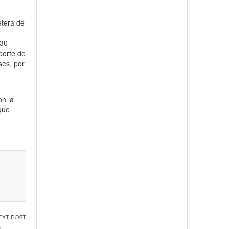
etera de
,30
porte de
ses, por
on la
que