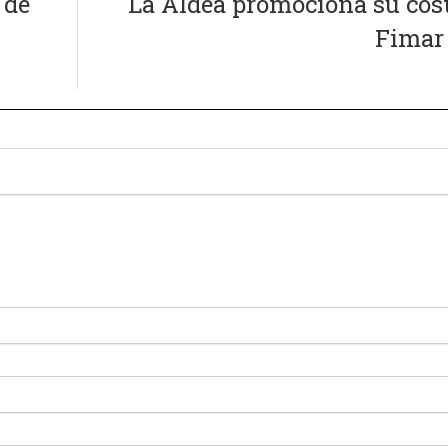
 de
La Aldea promociona su cos
Fimar