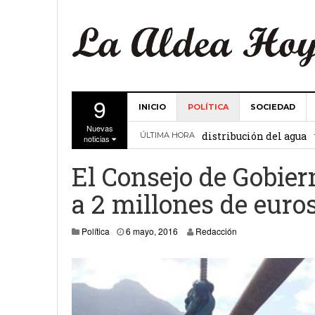
9
INICIO
POLÍTICA
SOCIEDAD
La Comunidad de Regant
Nuevas
distribución del agua
ÚLTIMA HORA
noticias
El Ayuntamiento de La 
El Consejo de Gobier
27 febrero, 2
Valencia
a 2 millones de euros
Gobierno de Canarias y
Política
6 mayo, 2016
Redacción
15 febrero, 2024
La Comunidad de Regant
19 diciembre, 2023
Víctor Hernández (PP)