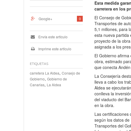
Esta medida garant
carretera en los 
El Consejo de Gobi
Google+
0
Transportes de auto
5,1 millones, para 
esta nueva partida
Envía este artículo
proyecto de la obra 
asignada a los pre
Imprime este artículo
El Gobierno afirma 
obra, estimado para
ETIQUETAS
que conecta Andén V
,
carretera La Aldea
Consejo de
La Consejería dest
,
Gobierno
Gobierno de
lleva a cabo los tr
,
Canarias
La Aldea
Aldea se ejecutarán 
conlleva la inversi
del viaducto del B
en la obra.
Las certificaciones
según los datos de
Transportes del Go