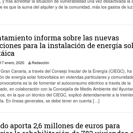
 tras acreditar la situación de vulnerabilidad una vez desactivada la 
 es que la suma del alquiler y de la comunidad, más los gastos de luz
tamiento informa sobre las nuevas
iones para la instalación de energía so
táica
19 enero, 2020
17 enero, 2020
Redacción
 Gran Canaria, a través del Consejo Insular de la Energía (CIEGC), ha 
ón de energía solar fotovoltaica en viviendas particulares y comunidad
 convocatoria es la de fomentar el autoconsumo eléctrico a través de la
pasado, en colaboración con la Concejalía de Medio Ambiente del Ayunta
nos, en la que un técnico del CIEGC, explicó detenidamente a la treint
arla. En líneas generales, se debe tener en cuenta […]
ldo aporta 2,6 millones de euros para