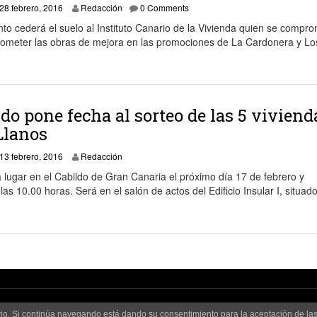
29 febrero, 2016
28 febrero, 2016
Redacción
0 Comments
to cederá el suelo al Instituto Canario de la Vivienda quien se compro
ometer las obras de mejora en las promociones de La Cardonera y Lo
ldo pone fecha al sorteo de las 5 viviend
Llanos
3 abril, 2024
13 febrero, 2016
Redacción
á lugar en el Cabildo de Gran Canaria el próximo día 17 de febrero y
as 10.00 horas. Será en el salón de actos del Edificio Insular I, situado
uario. Si continúa navegando está dando su consentimiento para la aceptación de l