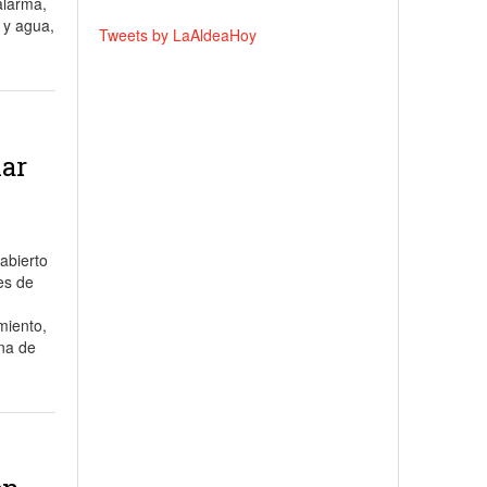
alarma,
 y agua,
Tweets by LaAldeaHoy
lar
abierto
es de
miento,
ena de