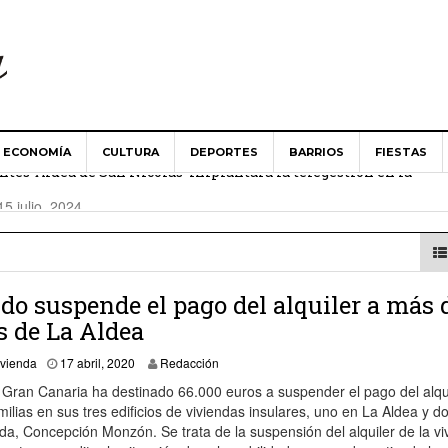
ECONOMÍA
CULTURA
DEPORTES
BARRIOS
FIESTAS
es ‘Aldea de San Nicolás’ implantará la telegestión en la
15 julio, 2024
Aldea de San Nicolás guarda un minuto de silencio en solidari
024
 Ministerio de Agricultura abordan las necesidades del campo 
ldo suspende el pago del alquiler a más 
s de La Aldea
17 abril, 2020
ivienda
17 abril, 2020
Redacción
es ‘Aldea de San Nicolás’ apuesta por una renovación de «cons
 Gran Canaria ha destinado 66.000 euros a suspender el pago del alqu
ilias en sus tres edificios de viviendas insulares, uno en La Aldea y d
da, Concepción Monzón. Se trata de la suspensión del alquiler de la vi
 toma posesión como alcalde del Ayuntamiento de La Aldea de 