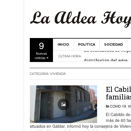
9
INICIO
POLÍTICA
SOCIEDAD
La Comunidad de Regant
Nuevas
distribución del agua
ÚLTIMA HORA
noticias
El Ayuntamiento de La 
CATEGORÍA:
VIVIENDA
27 febrero, 2
Valencia
Gobierno de Canarias y
El Cabi
familia
15 febrero, 2024
COVID-19
,
V
La Comunidad de Regant
El Cabildo de
19 diciembre, 2023
más de 60 fam
situados en Gáldar, informó hoy la consejera de Vivien
Víctor Hernández (PP)