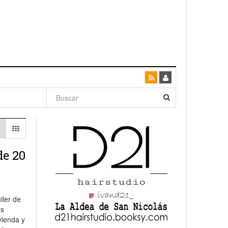
dad con
canario
de 20
enso»
iler de
os
vienda y
San