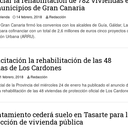
ciar la rehabilitación de 782 viviendas 
unicipios de Gran Canaria
15 febrero, 2018
vienda
14 febrero, 2018
Redacción
 Gran Canaria firmó los convenios con los alcaldes de Guía, Gáldar, La
ara cofinanciar con un total de 2,6 millones de euros cinco proyectos 
ión Urbana (ARRU).
icitación la rehabilitación de las 48
as de Los Cardones
5 febrero, 2018
1 febrero, 2018
Redacción
icial de la Provincia del miércoles 24 de enero ha publicado el anuncio 
la rehabilitación de las 48 viviendas de protección oficial de Los Cardon
tamiento cederá suelo en Tasarte para 
cción de vivienda pública