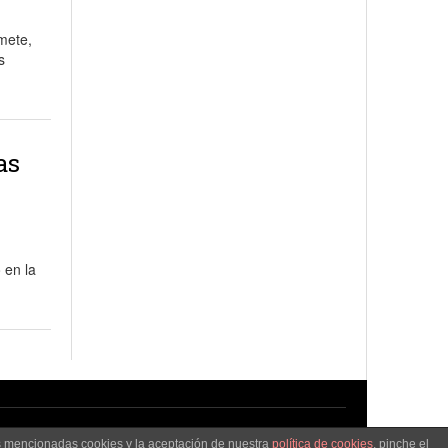
mete,
s
as
 en la
as mencionadas cookies y la aceptación de nuestra
política de cookies
, pinche el