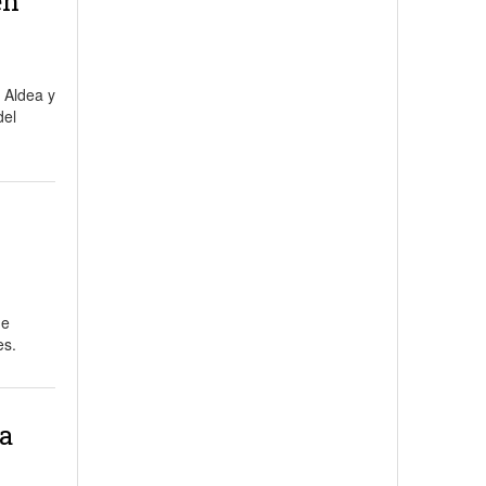
en
 Aldea y
del
de
es.
la