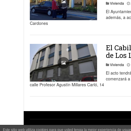
Vivienda
El Ayuntamien
además, a ac
Cardones
El Cabi
de Los 
Vivienda
El acto tendr
comenzará a l
calle Profesor Agustín Millares Carló, 14
Copyright © 2026 by
La Aldea Hoy - Noticias de La Aldea
.
Este sitio web utiliza cookies para que usted tenga la mejor experiencia de us