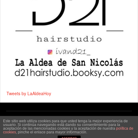
Tweets by LaAldeaHoy
Copyright © 2026 by
La Aldea Hoy - Noticias de La Aldea
.
Este sitio web utiliza cookies para que usted tenga la mejor experiencia de
usuario. Si continúa navegando está dando su consentimiento para la
aceptación de las mencionadas cookies y la aceptación de nuestra
política de
cookies
, pinche el enlace para mayor información.