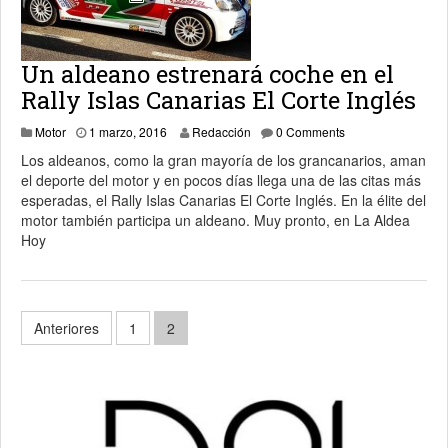
Un aldeano estrenará coche en el
Rally Islas Canarias El Corte Inglés
1 marzo, 2016
Motor
1 marzo, 2016
Redacción
0 Comments
Los aldeanos, como la gran mayoría de los grancanarios, aman
el deporte del motor y en pocos días llega una de las citas más
esperadas, el Rally Islas Canarias El Corte Inglés. En la élite del
motor también participa un aldeano. Muy pronto, en La Aldea
Hoy
Paginación
Anteriores
1
2
de
entradas